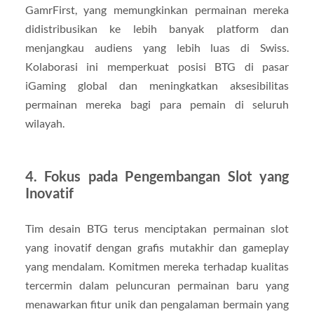
GamrFirst, yang memungkinkan permainan mereka
didistribusikan ke lebih banyak platform dan
menjangkau audiens yang lebih luas di Swiss.
Kolaborasi ini memperkuat posisi BTG di pasar
iGaming global dan meningkatkan aksesibilitas
permainan mereka bagi para pemain di seluruh
wilayah.
4. Fokus pada Pengembangan Slot yang
Inovatif
Tim desain BTG terus menciptakan permainan slot
yang inovatif dengan grafis mutakhir dan gameplay
yang mendalam. Komitmen mereka terhadap kualitas
tercermin dalam peluncuran permainan baru yang
menawarkan fitur unik dan pengalaman bermain yang