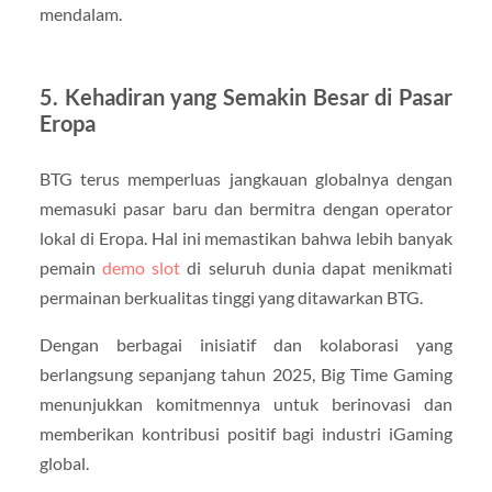
mendalam.
5. Kehadiran yang Semakin Besar di Pasar
Eropa
BTG terus memperluas jangkauan globalnya dengan
memasuki pasar baru dan bermitra dengan operator
lokal di Eropa. Hal ini memastikan bahwa lebih banyak
pemain
demo slot
di seluruh dunia dapat menikmati
permainan berkualitas tinggi yang ditawarkan BTG.
Dengan berbagai inisiatif dan kolaborasi yang
berlangsung sepanjang tahun 2025, Big Time Gaming
menunjukkan komitmennya untuk berinovasi dan
memberikan kontribusi positif bagi industri iGaming
global.