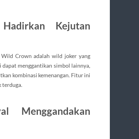
Hadirkan Kejutan
s Wild Crown adalah wild joker yang
ni dapat menggantikan simbol lainnya,
kan kombinasi kemenangan. Fitur ini
 terduga.
al Menggandakan