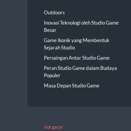
Outdoors
Inovasi Teknologi oleh Studio Game
Besar
Game Ikonik yang Membentuk
Sejarah Studio
Persaingan Antar Studio Game
Peran Studio Game dalam Budaya
Populer
Masa Depan Studio Game
slot gacor