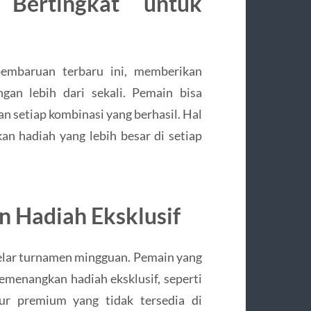
Bertingkat untuk
pembaruan terbaru ini, memberikan
an lebih dari sekali. Pemain bisa
n setiap kombinasi yang berhasil. Hal
 hadiah yang lebih besar di setiap
 Hadiah Eksklusif
gelar turnamen mingguan. Pemain yang
menangkan hadiah eksklusif, seperti
tur premium yang tidak tersedia di