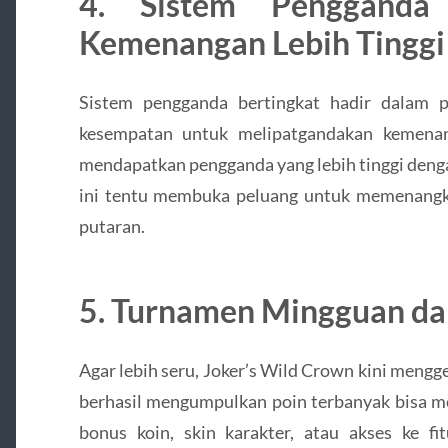
4. Sistem Pengganda 
Kemenangan Lebih Tinggi
Sistem pengganda bertingkat hadir dalam 
kesempatan untuk melipatgandakan kemenang
mendapatkan pengganda yang lebih tinggi denga
ini tentu membuka peluang untuk memenangkan
putaran.
5. Turnamen Mingguan dan
Agar lebih seru, Joker’s Wild Crown kini meng
berhasil mengumpulkan poin terbanyak bisa me
bonus koin, skin karakter, atau akses ke fi