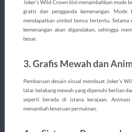
Joker’s Wild Crown kini menambahkan mode bo
gratis dan pengganda kemenangan. Mode b
mendapatkan simbol bonus tertentu. Selam
kemenangan akan digandakan, sehingga memb
besar.
3. Grafis Mewah dan Ani
Pembaruan desain visual membuat Joker’s W
latar belakang mewah yang dipenuhi berlian d
seperti berada di istana kerajaan. Animas
menambah keseruan permainan.