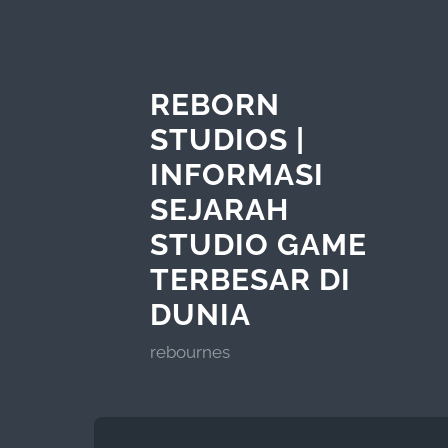
REBORN
STUDIOS |
INFORMASI
SEJARAH
STUDIO GAME
TERBESAR DI
DUNIA
rebournes