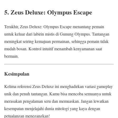
5. Zeus Deluxe: Olympus Escape
Terakhir, Zeus Deluxe: Olympus Escape menantang pemain
untuk keluar dari labirin mistis di Gunung Olympus. Tantangan
meningkat seiring kemajuan permainan, sehingga pemain tidak
mudah bosan. Kontrol intuitif menambah kenyamanan saat
bermain.
Kesimpulan
Kelima referensi Zeus Deluxe ini menghadirkan variasi gameplay
unik dan penuh tantangan. Kamu bisa mencoba semuanya untuk
merasakan pengalaman seru dan memuaskan. Jangan lewatkan
kesempatan menjelajahi dunia mitologi yang kaya dengan
petualangan menegangkan!