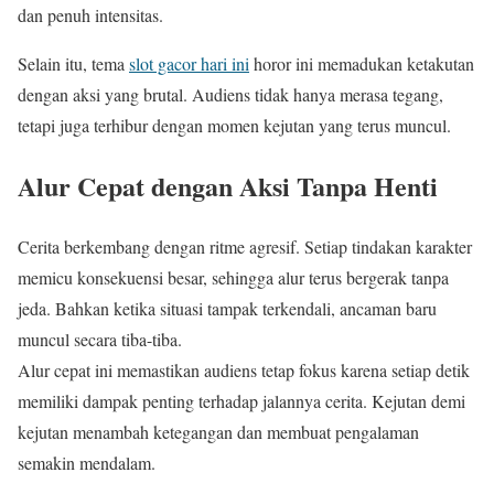
dan penuh intensitas.
Selain itu, tema
slot gacor hari ini
horor ini memadukan ketakutan
dengan aksi yang brutal. Audiens tidak hanya merasa tegang,
tetapi juga terhibur dengan momen kejutan yang terus muncul.
Alur Cepat dengan Aksi Tanpa Henti
Cerita berkembang dengan ritme agresif. Setiap tindakan karakter
memicu konsekuensi besar, sehingga alur terus bergerak tanpa
jeda. Bahkan ketika situasi tampak terkendali, ancaman baru
muncul secara tiba-tiba.
Alur cepat ini memastikan audiens tetap fokus karena setiap detik
memiliki dampak penting terhadap jalannya cerita. Kejutan demi
kejutan menambah ketegangan dan membuat pengalaman
semakin mendalam.