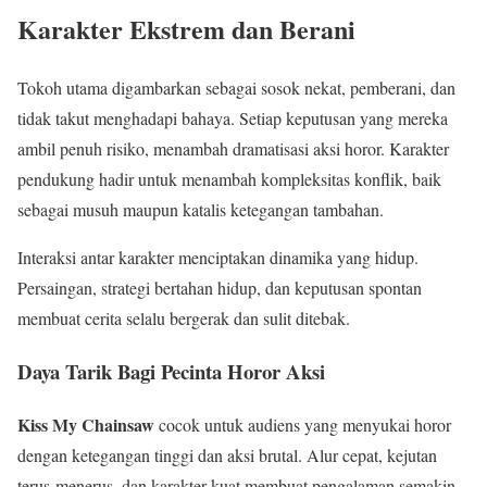
Karakter Ekstrem dan Berani
Tokoh utama digambarkan sebagai sosok nekat, pemberani, dan
tidak takut menghadapi bahaya. Setiap keputusan yang mereka
ambil penuh risiko, menambah dramatisasi aksi horor. Karakter
pendukung hadir untuk menambah kompleksitas konflik, baik
sebagai musuh maupun katalis ketegangan tambahan.
Interaksi antar karakter menciptakan dinamika yang hidup.
Persaingan, strategi bertahan hidup, dan keputusan spontan
membuat cerita selalu bergerak dan sulit ditebak.
Daya Tarik Bagi Pecinta Horor Aksi
Kiss My Chainsaw
cocok untuk audiens yang menyukai horor
dengan ketegangan tinggi dan aksi brutal. Alur cepat, kejutan
terus-menerus, dan karakter kuat membuat pengalaman semakin