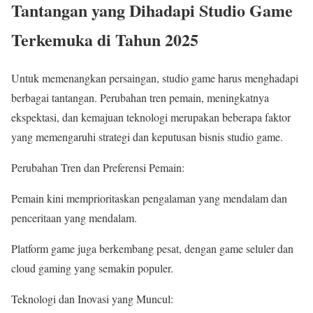
Tantangan yang Dihadapi Studio Game
Terkemuka di Tahun 2025
Untuk memenangkan persaingan, studio game harus menghadapi
berbagai tantangan. Perubahan tren pemain, meningkatnya
ekspektasi, dan kemajuan teknologi merupakan beberapa faktor
yang memengaruhi strategi dan keputusan bisnis studio game.
Perubahan Tren dan Preferensi Pemain:
Pemain kini memprioritaskan pengalaman yang mendalam dan
penceritaan yang mendalam.
Platform game juga berkembang pesat, dengan game seluler dan
cloud gaming yang semakin populer.
Teknologi dan Inovasi yang Muncul: