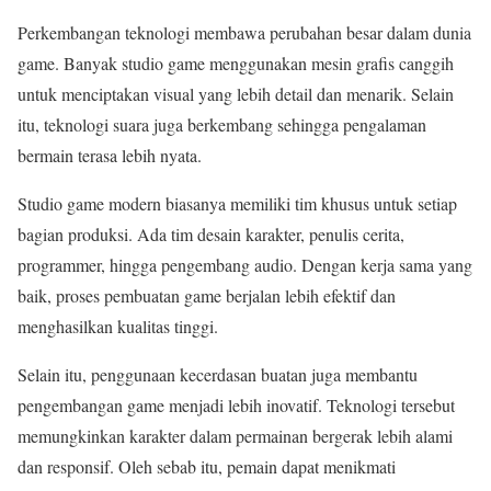
Perkembangan teknologi membawa perubahan besar dalam dunia
game. Banyak studio game menggunakan mesin grafis canggih
untuk menciptakan visual yang lebih detail dan menarik. Selain
itu, teknologi suara juga berkembang sehingga pengalaman
bermain terasa lebih nyata.
Studio game modern biasanya memiliki tim khusus untuk setiap
bagian produksi. Ada tim desain karakter, penulis cerita,
programmer, hingga pengembang audio. Dengan kerja sama yang
baik, proses pembuatan game berjalan lebih efektif dan
menghasilkan kualitas tinggi.
Selain itu, penggunaan kecerdasan buatan juga membantu
pengembangan game menjadi lebih inovatif. Teknologi tersebut
memungkinkan karakter dalam permainan bergerak lebih alami
dan responsif. Oleh sebab itu, pemain dapat menikmati