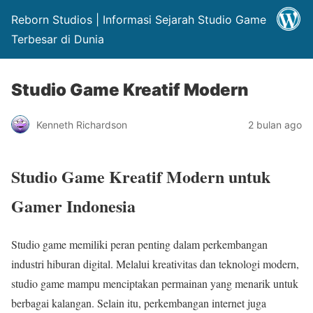
Reborn Studios | Informasi Sejarah Studio Game
Terbesar di Dunia
Studio Game Kreatif Modern
Kenneth Richardson
2 bulan ago
Studio Game Kreatif Modern untuk
Gamer Indonesia
Studio game memiliki peran penting dalam perkembangan
industri hiburan digital. Melalui kreativitas dan teknologi modern,
studio game mampu menciptakan permainan yang menarik untuk
berbagai kalangan. Selain itu, perkembangan internet juga