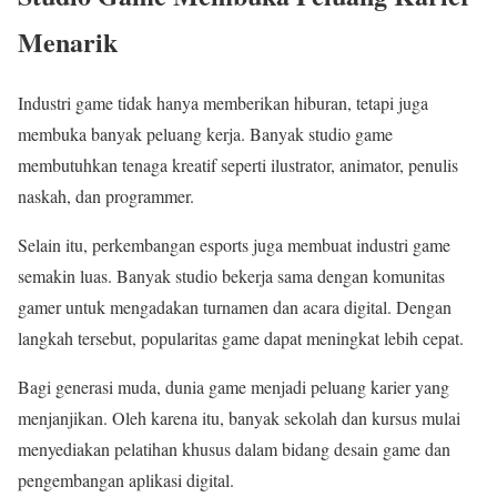
Menarik
Industri game tidak hanya memberikan hiburan, tetapi juga
membuka banyak peluang kerja. Banyak studio game
membutuhkan tenaga kreatif seperti ilustrator, animator, penulis
naskah, dan programmer.
Selain itu, perkembangan esports juga membuat industri game
semakin luas. Banyak studio bekerja sama dengan komunitas
gamer untuk mengadakan turnamen dan acara digital. Dengan
langkah tersebut, popularitas game dapat meningkat lebih cepat.
Bagi generasi muda, dunia game menjadi peluang karier yang
menjanjikan. Oleh karena itu, banyak sekolah dan kursus mulai
menyediakan pelatihan khusus dalam bidang desain game dan
pengembangan aplikasi digital.